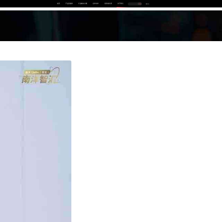
首页
产品及服务
行业解决方案
合作伙伴
投资者关系
关于我们
中
EN