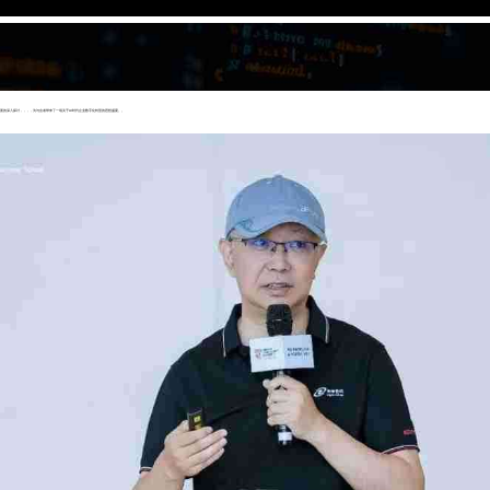
入探讨，，，，为与会者带来了一场关于AI时代企业数字化转型的思想盛宴。。