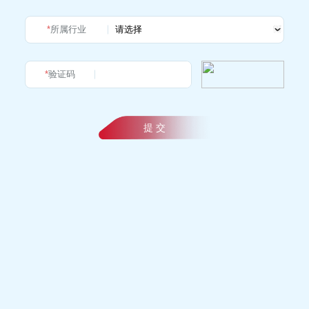
*
所属行业
*
验证码
提 交